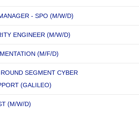
MANAGER - SPO (M/W/D)
ITY ENGINEER (M/W/D)
MENTATION (M/F/D)
 GROUND SEGMENT CYBER
PORT (GALILEO)
ST (M/W/D)