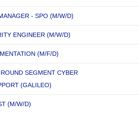
MANAGER - SPO (M/W/D)
ITY ENGINEER (M/W/D)
MENTATION (M/F/D)
 GROUND SEGMENT CYBER
PORT (GALILEO)
ST (M/W/D)